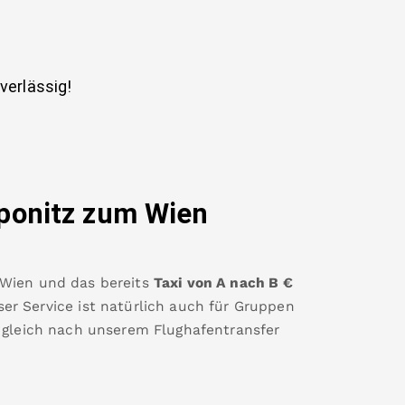
uverlässig!
ponitz
zum Wien
 Wien
und das bereits
Taxi von A nach B
€
er Service ist natürlich auch für Gruppen
 gleich nach unserem Flughafentransfer